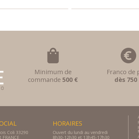
Minimum de
Franco de 
commande
500 €
dès 750
SOCIAL
HORAIRES
ois Coli 33290
Ouvert du lundi au vendredi
rt FRANCE
8h30-12h30 et 13h45-17h30