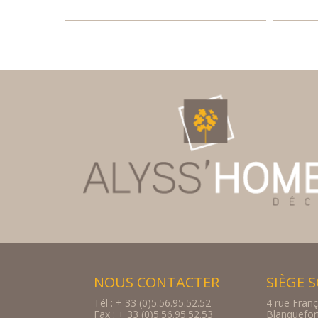
NOUS CONTACTER
SIÈGE 
Tél : + 33 (0)5.56.95.52.52
4 rue Franç
Fax : + 33 (0)5.56.95.52.53
Blanquefo