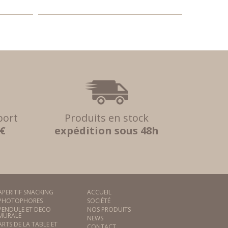
port
Produits en stock
 €
expédition sous 48h
APERITIF SNACKING
ACCUEIL
PHOTOPHORES
SOCIÉTÉ
PENDULE ET DECO
NOS PRODUITS
MURALE
NEWS
ARTS DE LA TABLE ET
CONTACT