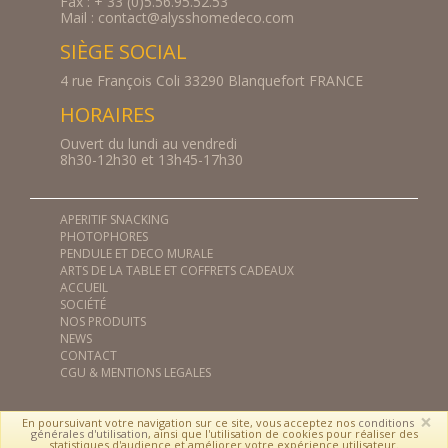
Fax : + 33 (0)5.56.95.52.53
Mail : contact@alysshomedeco.com
SIÈGE SOCIAL
4 rue François Coli 33290 Blanquefort FRANCE
HORAIRES
Ouvert du lundi au vendredi
8h30-12h30 et 13h45-17h30
APERITIF SNACKING
PHOTOPHORES
PENDULE ET DECO MURALE
ARTS DE LA TABLE ET COFFRETS CADEAUX
ACCUEIL
SOCIÉTÉ
NOS PRODUITS
NEWS
CONTACT
CGU & MENTIONS LEGALES
×
©
Adelysnet
En poursuivant votre navigation sur ce site, vous acceptez nos
conditions
générales d'utilisation
, ainsi que l'utilisation de cookies pour réaliser des
statistiques d'audience et améliorer votre expérience utilisateur.