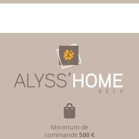
Minimum de
commande
500 €