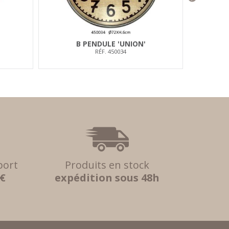
B PENDULE 'UNION'
B
RÉF. 450034
port
Produits en stock
 €
expédition sous 48h