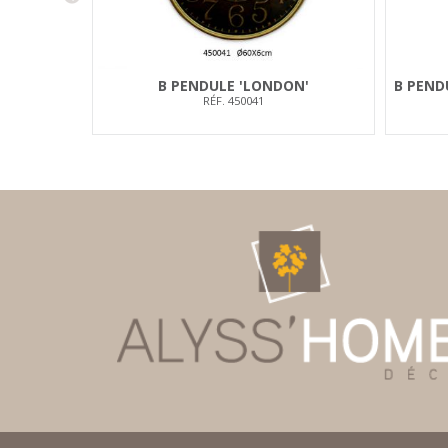
B PENDULE 'LONDON'
B PEND
RÉF. 450041