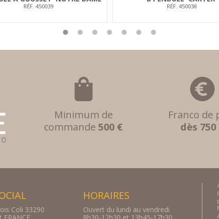
RÉF. 450039
RÉF. 450038
Minimum de
Franco de 
commande
500 €
dès 750
SOCIAL
HORAIRES
ois Coli 33290
Ouvert du lundi au vendredi
rt FRANCE
8h30-12h30 et 13h45-17h30