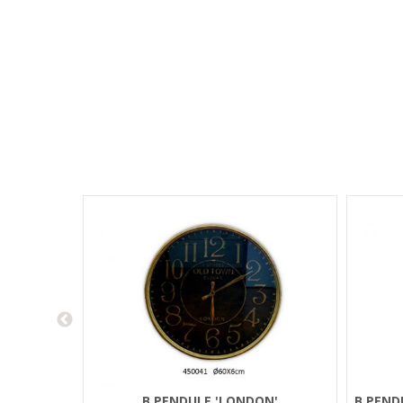
B PENDULE 'LONDON'
B PEND