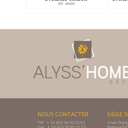
RÉF. 450041
NOUS CONTACTER
SIÈGE 
Tél : + 33 (0)5.56.95.52.52
4 rue Franç
Fax : + 33 (0)5.56.95.52.53
Blanquefo