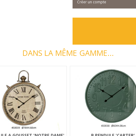
Créer un compte
DANS LA MÊME GAMME...
ULE A GOUSSET 'NOTRE DAME'
B PENDULE 'CARTER'