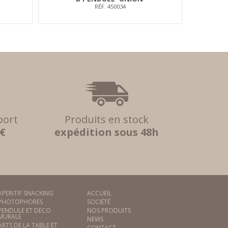
RÉF. 450034
port
Produits en stock
 €
expédition sous 48h
APERITIF SNACKING
ACCUEIL
PHOTOPHORES
SOCIÉTÉ
PENDULE ET DECO
NOS PRODUITS
MURALE
NEWS
ARTS DE LA TABLE ET
CONTACT