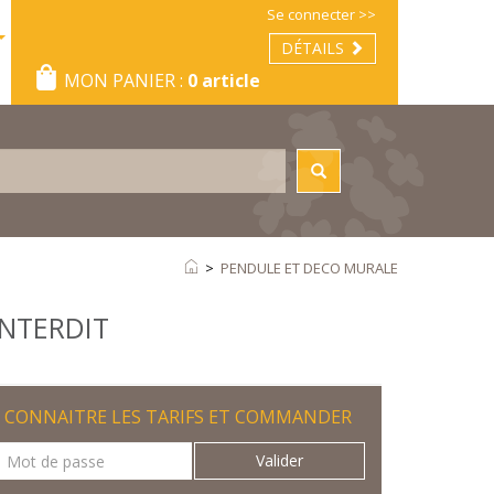
Se connecter >>
DÉTAILS
MON PANIER :
0 article
>
PENDULE ET DECO MURALE
INTERDIT
CONNAITRE LES TARIFS ET COMMANDER
Valider