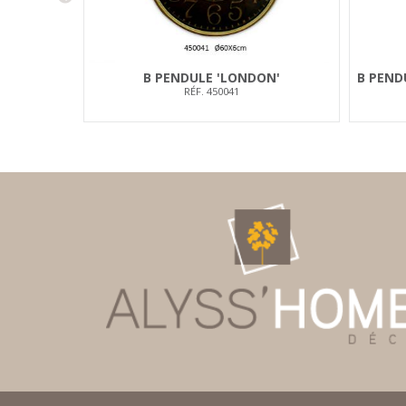
B PENDULE 'LONDON'
B PEND
RÉF. 450041