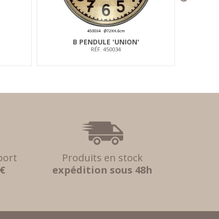
B PENDULE 'UNION'
B
RÉF. 450034
port
Produits en stock
 €
expédition sous 48h